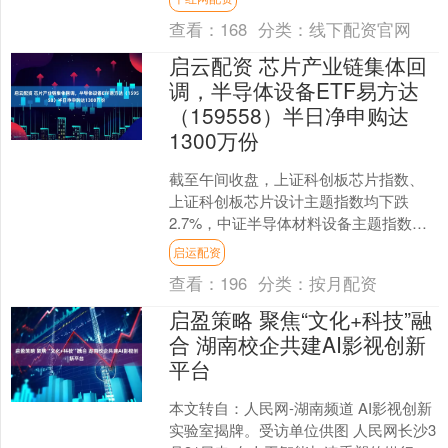
常军然的一个提....
查看：
168
分类：
线下配资官网
启云配资 芯片产业链集体回
调，半导体设备ETF易方达
（159558）半日净申购达
1300万份
截至午间收盘，上证科创板芯片指数、
上证科创板芯片设计主题指数均下跌
2.7%，中证半导体材料设备主题指数下
跌2.8%，中证芯片产业指数下跌2.9%，
启运配资
半导体设备ET....
查看：
196
分类：
按月配资
启盈策略 聚焦“文化+科技”融
合 湖南校企共建AI影视创新
平台
本文转自：人民网-湖南频道 AI影视创新
实验室揭牌。受访单位供图 人民网长沙3