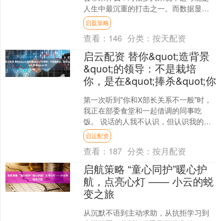
人生中最沉重的打击之一。而数据显
示，盲人的抑郁比例是正常人的十倍以
启盈策略
上。这是明视脑机创始人刘冰....
查看：
146
分类：
按天配资
启云配资 替你&quot;造背景
&quot;的领导：不是栽培
你，是在&quot;捧杀&quot;你
第一次听到"你和X部长关系不一般"时，
我正在部委食堂和一起借调的同事吃
饭。 说话的人我不认识，但认识我的人
似乎一夜之间多了起来。他们看我的眼
启运配资
神带着试探、戒备，还....
查看：
187
分类：
按月配资
启航策略 “童心同护”暖心护
航，点亮心灯 —— 小云的蜕
变之旅
从沉默不语到主动求助，从抗拒学习到