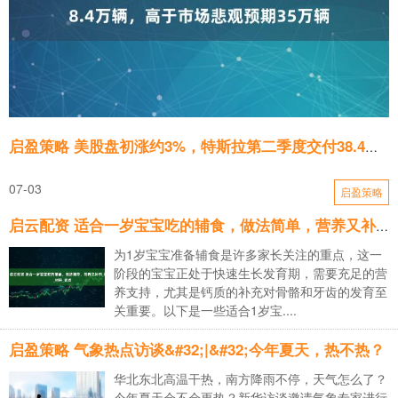
启盈策略 美股盘初涨约3%，特斯拉第二季度交付38.4万辆，高于市场悲观预期35万辆
07-03
启盈策略
启云配资 适合一岁宝宝吃的辅食，做法简单，营养又补钙_维生素_材料_亮点
为1岁宝宝准备辅食是许多家长关注的重点，这一
阶段的宝宝正处于快速生长发育期，需要充足的营
养支持，尤其是钙质的补充对骨骼和牙齿的发育至
关重要。以下是一些适合1岁宝....
启盈策略 气象热点访谈&#32;|&#32;今年夏天，热不热？
华北东北高温干热，南方降雨不停，天气怎么了？
今年夏天会不会更热？新华访谈邀请气象专家进行