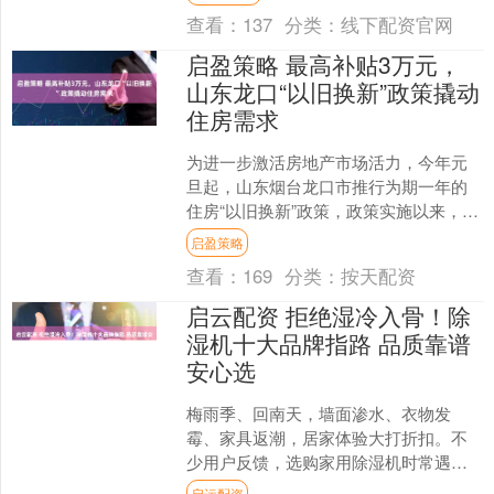
征求意见，时间截至3月2....
查看：
137
分类：
线下配资官网
启盈策略 最高补贴3万元，
山东龙口“以旧换新”政策撬动
住房需求
为进一步激活房地产市场活力，今年元
旦起，山东烟台龙口市推行为期一年的
住房“以旧换新”政策，政策实施以来，市
民咨询量持续攀升。 在龙口市一楼盘售
启盈策略
楼处内，前来咨询、....
查看：
169
分类：
按天配资
启云配资 拒绝湿冷入骨！除
湿机十大品牌指路 品质靠谱
安心选
梅雨季、回南天，墙面渗水、衣物发
霉、家具返潮，居家体验大打折扣。不
少用户反馈，选购家用除湿机时常遇除
湿效果虚标、实际耗电远超宣传、材质
启运配资