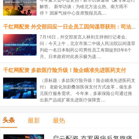
解答。 新华访谈：为啥北方这么热、南方雨不
停？ 国家气候中心首席预报员高....
千红网配资 外交部回应一日企员工因间谍罪获刑：司法机关依法办案
7月16日，外交部发言人林剑主持例行记者会。
问：今天上午，北京市第二中级人民法院以间谍罪
判处一名日本制药公司男性员工有期徒刑3年6个
月。日本政府对此表示极为遗....
千红网配资 多款医疗险升级！险企瞄准先进医药支付
（原标题：多款医疗险升级！险企瞄准先进医药支
付） 老龄化加剧叠加医保支付方式改革，催生多
元医疗服务需求。 今年来，多家保险公司通过推
出新产品或扩展先进医疗保障责....
头条
最新
最热
启云配资 克罗恩病反复腹痛