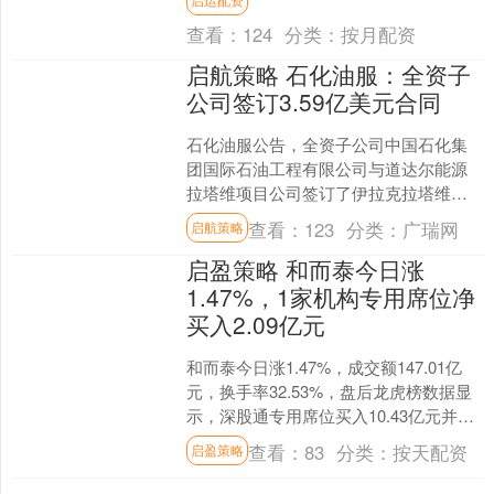
粗糙存在安全隐患等问题，甚....
查看：
124
分类：
按月配资
启航策略 石化油服：全资子
公司签订3.59亿美元合同
石化油服公告，全资子公司中国石化集
团国际石油工程有限公司与道达尔能源
拉塔维项目公司签订了伊拉克拉塔维油
区二期井场及井间管线项目合同，合同
查看：
123
分类：
广瑞网
启航策略
金额为3.59亿美元，约....
启盈策略 和而泰今日涨
1.47%，1家机构专用席位净
买入2.09亿元
和而泰今日涨1.47%，成交额147.01亿
元，换手率32.53%，盘后龙虎榜数据显
示，深股通专用席位买入10.43亿元并卖
出7.18亿元，1家机构专用席位净买....
查看：
83
分类：
按天配资
启盈策略