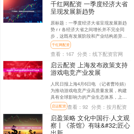
千红网配资 一季度经济大省
呈现发展新趋势
原标题：一季度经济大省呈现发展新趋
势 r r 各经济大省之间增长并不完全同
步，这既有发展阶段和产业结构差异的
客观因素，也是结构调整过程中的正常
千红网配资
分化。各地各展所长....
查看：
167
分类：
线下配资官网
启云配资 上海发布政策支持
游戏电竞产业发展
人民日报上海4月6日电 （记者曹玲娟）
为推动游戏电竞产业高质量发展，构建
具有全球影响力的产业生态体系，上海
日前印发《上海市关于支持游戏电竞产
查看：
92
分类：
按月配资
启运配资
业发展的若干举措》，....
启盈策略 文化中国行·人文观
察丨《茶馆》有味&#32;匠心
出新