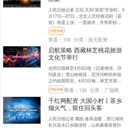
人民日报记者 王珏 又到“茶馆”开张时。3
月17日—27日，北京人艺经典话剧《茶
馆》再度上演。一票难求，开售即秒
空，《茶馆》的火热，成为今春舞台的
启盈策略
文化现象。 这....
查看：
130
分类：
按天配资
启航策略 西藏林芝桃花旅游
文化节举行
光明日报林芝4月6日电（记者傅强、尕
玛多吉）雪山映桃花，尼洋河畔的幸福
之约如期而至。4月3日晚，林芝市第二
十三届桃花旅游文化节开幕式文艺演出
查看：
136
分类：
广瑞网
启航策略
在西藏自治区林芝市工....
千红网配资 大国小村丨茶乡
烟火气，留住回头客
人民日报记者 窦皓 春风送暖，浙江湖州
长兴县水口乡顾渚村，山风裹着茶香扑