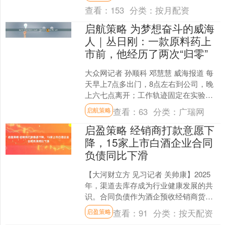
区块二氧化碳1....
查看：
153
分类：
按月配资
启航策略 为梦想奋斗的威海
人｜丛日刚：一款原料药上
市前，他经历了两次“归零”
大众网记者 孙顺科 邓慧慧 威海报道 每
天早上7点多出门，8点左右到公司，晚
上六七点离开；工作轨迹固定在实验
室、办公室、会议室三个地方；周一到
查看：
63
分类：
广瑞网
启航策略
周六几乎不间断。这....
启盈策略 经销商打款意愿下
降，15家上市白酒企业合同
负债同比下滑
【大河财立方 见习记者 关帅康】2025
年，渠道去库存成为行业健康发展的共
识。合同负债作为酒企预收经销商货款
的“蓄水池”，既反映了经销商提前锁货的
查看：
91
分类：
按天配资
启盈策略
意愿，也是渠道....