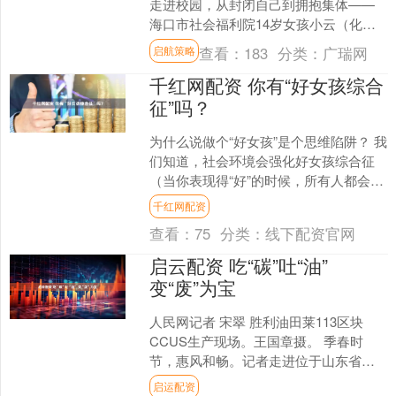
走进校园，从封闭自己到拥抱集体——
海口市社会福利院14岁女孩小云（化
名）的蜕变之旅。 小云14岁，是一名孤
查看：
183
分类：
广瑞网
启航策略
儿，双亲离世后，她与....
千红网配资 你有“好女孩综合
征”吗？
为什么说做个“好女孩”是个思维陷阱？ 我
们知道，社会环境会强化好女孩综合征
（当你表现得“好”的时候，所有人都会喜
欢你），这也是好女孩综合征在成年之
千红网配资
后会依然存在的....
查看：
75
分类：
线下配资官网
启云配资 吃“碳”吐“油”
变“废”为宝
人民网记者 宋翠 胜利油田莱113区块
CCUS生产现场。王国章摄。 季春时
节，惠风和畅。记者走进位于山东省东
营市的胜利油田注汽技术服务中心莱113
启运配资