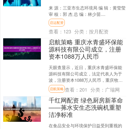
来 源：三亚市生态环境局 编 辑：黄莹莹
审 核：郭 杰 总 编：林少苗....
启运配资
查看：
123
分类：
按月配资
启航策略 重庆水青盛环保能
源科技有限公司成立，注册
资本1088万人民币
天眼查显示，近日，重庆水青盛环保能
源科技有限公司成立，法定代表人为于
波，注册资本1088万人民币，重庆牧辉
生物科技有限公司、武汉徽鼎建筑装饰
查看：
201
分类：
广瑞网
启航策略
工程有限公司持股。 ....
千红网配资 绿色厨房新革命
——茀水安生态洗碗机重塑
洁净标准
在食品安全与环境保护日益受到重视的