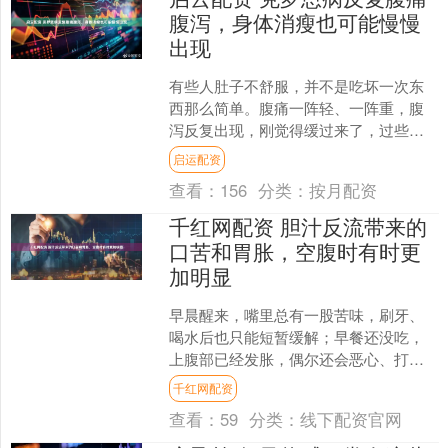
腹泻，身体消瘦也可能慢慢
出现
有些人肚子不舒服，并不是吃坏一次东
西那么简单。腹痛一阵轻、一阵重，腹
泻反复出现，刚觉得缓过来了，过些日
子又开始闹。起初可能只是饭后肚子咕
启运配资
噜、排便次数增多，时间一....
查看：
156
分类：
按月配资
千红网配资 胆汁反流带来的
口苦和胃胀，空腹时有时更
加明显
早晨醒来，嘴里总有一股苦味，刷牙、
喝水后也只能短暂缓解；早餐还没吃，
上腹部已经发胀，偶尔还会恶心、打
嗝。很多人把这种感觉归到“上火”或昨晚
千红网配资
吃得太杂，忍一忍也就过....
查看：
59
分类：
线下配资官网