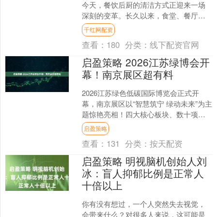
今天，餐饮后厨的清洁方式正迎来一场
深刻的变革。长久以来，食堂、餐厅等
集体供餐单位普遍依赖化学洗涤剂进行
千红网配资
餐具清洗。然而，受制于洗....
查看：
180
分类：
线下配资官网
启盈策略 2026江苏绿博会开
幕！南京展区超有料
2026江苏绿色低碳国际博览会正式开
幕，南京展区以“智慧筑宁 绿动未来”为主
题惊艳亮相！四大核心板块、数十项前
沿成果、沉浸式黑科技体验集中登场，
启盈策略
学霸气质扑面而来....
查看：
131
分类：
按天配资
启盈策略 明视脑机创始人刘
冰：盲人抑郁比例是正常人
十倍以上
你有没有想过，一个人突然失去视觉，
会带来什么？对很多人来说，这可能是