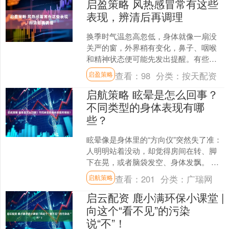
启盈策略 风热感冒常有这些
表现，辨清后再调理
换季时气温忽高忽低，身体就像一扇没
关严的窗，外界稍有变化，鼻子、咽喉
和精神状态便可能先发出提醒。有些人
一出现嗓子疼、鼻塞，就急着“清火”；也
查看：
98
分类：
按天配资
启盈策略
有人只凭鼻涕颜色判断....
启航策略 眩晕是怎么回事？
不同类型的身体表现有哪
些？
眩晕像是身体里的“方向仪”突然失了准：
人明明站着没动，却觉得房间在转、脚
下在晃，或者脑袋发空、身体发飘。 它
并不是一种独立疾病，而是一类身体感
查看：
201
分类：
广瑞网
启航策略
觉的统称，背后可能....
启云配资 鹿小满环保小课堂 |
向这个“看不见”的污染
说“不”！