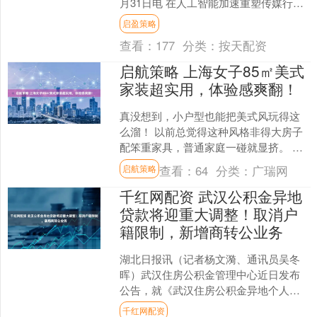
月31日电 在人工智能加速重塑传媒行业
格局的背景下，高校与企业如何协同培
启盈策略
养适应数智....
查看：
177
分类：
按天配资
启航策略 上海女子85㎡美式
家装超实用，体验感爽翻！
真没想到，小户型也能把美式风玩得这
么溜！ 以前总觉得这种风格非得大房子
配笨重家具，普通家庭一碰就显挤。 但
这位上海姑娘用85㎡证明，美式风落地
查看：
64
分类：
广瑞网
启航策略
现实太简单——浅色....
千红网配资 武汉公积金异地
贷款将迎重大调整！取消户
籍限制，新增商转公业务
湖北日报讯（记者杨文漪、通讯员吴冬
晖）武汉住房公积金管理中心近日发布
公告，就《武汉住房公积金异地个人住
房贷款实施细则（征求意见稿）》公开
千红网配资