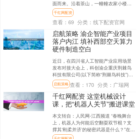
面而来。沿着茶山，一幢幢农家小楼错
落有致。 进村的主干道上，沪、苏、浙
千红网配资
牌照的旅游大巴往来....
查看：
69
分类：
线下配资官网
启航策略 渝企智能产业项目
落户内江 填补西部空天算力
硬件制造空白
近日，在四川省人工智能产业应用场景
发布对接大会上，科创渝企重庆荆棘鸟
科技有限公司(以下简称“荆棘鸟科技”)与
内江高新区管委会达成签约，将投资2亿
查看：
170
分类：
广瑞网
启航策略
元在当地建设智能....
千红网配资 这堂机械设计
课，把“机器人关节”搬进课堂
本文转自：人民网-江西频道 “春晚舞台
上，机器人为何能后空翻耍双节棍？支
撑其‘刚柔并济’的秘密武器是什么？”在江
西理工大学《机械设计》课堂上，教师
千红网配资